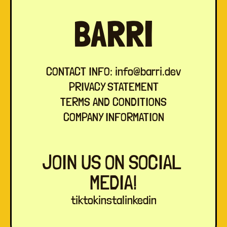
BARRI
BARRI
CONTACT INFO: info@barri.dev
CONTACT INFO: info@barri.dev
PRIVACY STATEMENT
PRIVACY STATEMENT
TERMS AND CONDITIONS
TERMS AND CONDITIONS
COMPANY INFORMATION
COMPANY INFORMATION
JOIN US ON SOCIAL 
JOIN US ON SOCIAL 
MEDIA!
MEDIA!
tiktok
tiktok
insta
insta
linkedin
linkedin