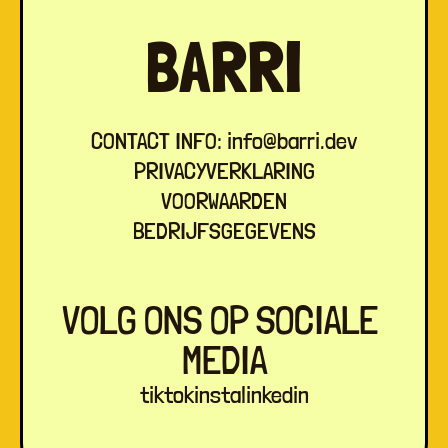
BARRI
BARRI
CONTACT INFO: info@barri.dev
CONTACT INFO: info@barri.dev
PRIVACYVERKLARING
PRIVACYVERKLARING
VOORWAARDEN
VOORWAARDEN
BEDRIJFSGEGEVENS
BEDRIJFSGEGEVENS
VOLG ONS OP SOCIALE 
VOLG ONS OP SOCIALE 
MEDIA
MEDIA
tiktok
tiktok
insta
insta
linkedin
linkedin